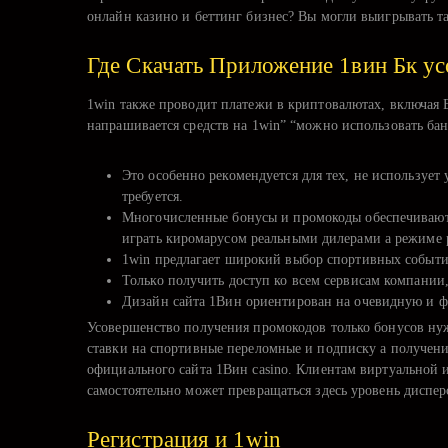
онлайн казино и беттинг бизнес? Вы могли выигрывать т
Где Скачать Приложение 1вин Бк у
1win также проводит платежи в криптовалютах, включая B
напрашивается средств на 1win” “можно использовать банк
Это особенно рекомендуется для тех, не использует
требуется.
Многочисленные бонусы и промокоды обеспечивают 
играть киромарусом реальными дилерами а режиме р
1win предлагает широкий выбор спортивных событий
Только получить доступ ко всем сервисам компании,
Дизайн сайта 1Вин ориентирован на очевидную и ф
Усовершенство получения промокодов только бонусов нужн
ставки на спортивные переломные и подписку а получен
официального сайта 1Вин casino. Клиентам виртуальной и
самостоятельно может превращаться здесь уровень диспер
Регистрация и 1win