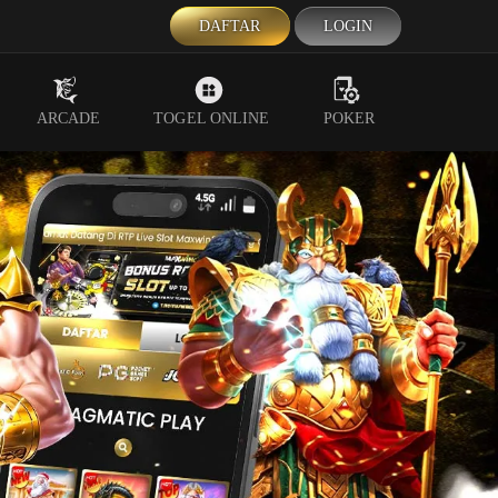
DAFTAR
LOGIN
ARCADE
TOGEL ONLINE
POKER