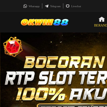
Whatsapp
Telegram
Livechat
BERAN