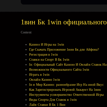
1вин Бк 1win официального
Content
Казино И Игры на 1win
Где Скачать Приложение 1вин Бк дли Айфона?
Регистрация в 1win
Ставки на Спорт В Бк 1win
In: Официальный Сайт Казино И Онлайн Ставок На
Возможности Официального Сайта 1win
Играть в 1win
Онлайн Казино 1win
In и Мир Казино: разнообразие Игр На иной Вкус
Как Зарегистрировать Игровой Аккаунт На 1вин
Инструменты усовершенство Ответственной Игры
Виды Спорта Для Ставок в 1win
Лайв Ставки В Бк 1 Вин