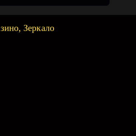
зино, Зеркало