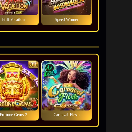
Bali Vacation
Speed Winner
Fortune Gems 2
Carnaval Fiesta