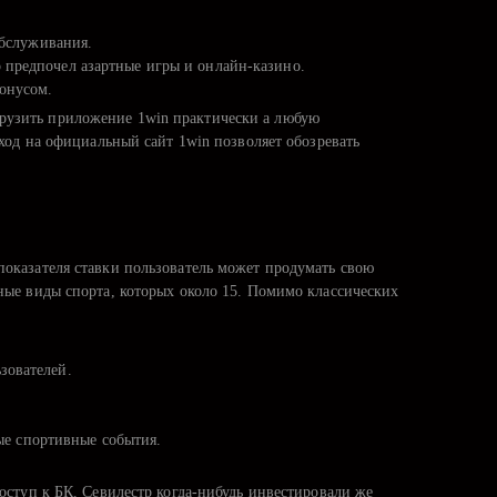
бслуживания.
о предпочел азартные игры и онлайн-казино.
бонусом.
грузить приложение 1win практически а любую
оход на официальный сайт 1win позволяет обозревать
показателя ставки пользователь может продумать свою
ные виды спорта, которых около 15. Помимо классических
зователей.
ые спортивные события.
оступ к БК. Севилестр когда-нибудь инвестировали же