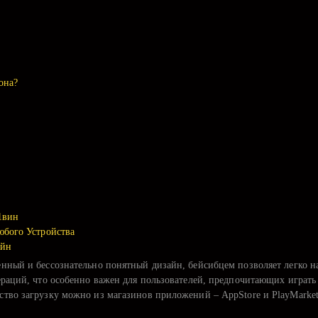
она?
1вин
бого Устройства
айн
еменный и бессознательно понятный дизайн, бейсибцем позволяет легк
пераций, что особенно важен для пользователей, предпочитающих играт
ство загрузку можно из магазинов приложений – AppStore и PlayMarket