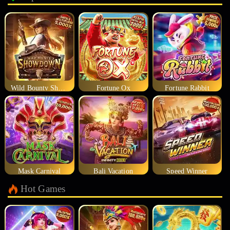
Wild Bounty Showdown
Fortune Ox
Fortune Rabbit
Mask Carnival
Bali Vacation
Speed Winner
Hot Games