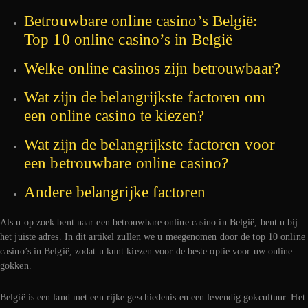
Betrouwbare online casino’s België:
Top 10 online casino’s in België
Welke online casinos zijn betrouwbaar?
Wat zijn de belangrijkste factoren om
een online casino te kiezen?
Wat zijn de belangrijkste factoren voor
een betrouwbare online casino?
Andere belangrijke factoren
Als u op zoek bent naar een betrouwbare online casino in België, bent u bij
het juiste adres. In dit artikel zullen we u meegenomen door de top 10 online
casino’s in België, zodat u kunt kiezen voor de beste optie voor uw online
gokken.
België is een land met een rijke geschiedenis en een levendig gokcultuur. Het