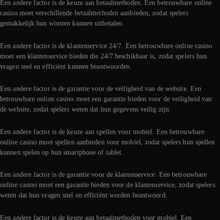
Een andere factor is de keuze aan betaalmethoden. Een betrouwbare online
casino moet verschillende betaalmethoden aanbieden, zodat spelers
gemakkelijk hun winsten kunnen uitbetalen.
Een andere factor is de klantenservice 24/7. Een betrouwbare online casino
moet een klantenservice bieden die 24/7 beschikbaar is, zodat spelers hun
vragen snel en efficiënt kunnen beantwoorden.
Een andere factor is de garantie voor de veiligheid van de website. Een
betrouwbare online casino moet een garantie bieden voor de veiligheid van
de website, zodat spelers weten dat hun gegevens veilig zijn.
Een andere factor is de keuze aan spellen voor mobiel. Een betrouwbare
online casino moet spellen aanbieden voor mobiel, zodat spelers hun spellen
kunnen spelen op hun smartphone of tablet.
Een andere factor is de garantie voor de klantenservice. Een betrouwbare
online casino moet een garantie bieden voor de klantenservice, zodat spelers
weten dat hun vragen snel en efficiënt worden beantwoord.
Een andere factor is de keuze aan betaalmethoden voor mobiel. Een