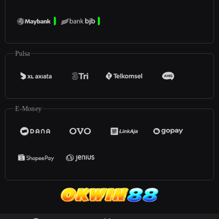
Pulsa
E-Money