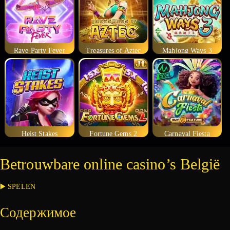
Rave Party Fever
Treasures of Aztec
Mahjong Ways 3
Heist Stakes
Fortune Gems 2
Carnaval Fiesta
Betrouwbare online casino’s België
▶️ SPELEN
Содержимое