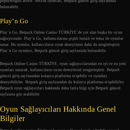
popülerliğini artırır. NetEnt oyunları, Betpark güncel giriş sayfasında
bulunabilir.
Play’n Go
Play’n Go, Betpark Online Casino TÜRKİYE’de yer alan başka bir oyun
sağlayıcısıdır. Play’n Go, kullanıcılarına çeşitli temalı ve tema ile oyunlar
sunar. Bu oyunlar, kullanıcıların oyun deneyimini daha da zenginleştirir.
Play’n Go oyunları, Betpark güncel giriş sayfasında bulunabilir.
Betpark Online Casino TÜRKİYE, oyun sağlayıcılarından en iyi ve en yeni
oyunları sunarak, kullanıcıların oyun deneyimini zenginleştirir. Betpark
güncel giriş sayfasından kolayca platforma erişebilir ve oyunları
deneyebilirler. Betpark giriş sayfasından da kolayca platforma erişebilirler.
Betpark oyun sağlayıcıları hakkında daha fazla bilgi için Betpark güncel
sayfasına göz atabilirler.
Oyun Sağlayıcıları Hakkında Genel
Bilgiler