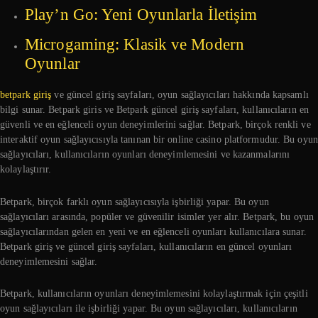
Play’n Go: Yeni Oyunlarla İletişim
Microgaming: Klasik ve Modern
Oyunlar
betpark giriş
ve güncel giriş sayfaları, oyun sağlayıcıları hakkında kapsamlı
bilgi sunar. Betpark giris ve Betpark güncel giriş sayfaları, kullanıcıların en
güvenli ve en eğlenceli oyun deneyimlerini sağlar. Betpark, birçok renkli ve
interaktif oyun sağlayıcısıyla tanınan bir online casino platformudur. Bu oyun
sağlayıcıları, kullanıcıların oyunları deneyimlemesini ve kazanmalarını
kolaylaştırır.
Betpark, birçok farklı oyun sağlayıcısıyla işbirliği yapar. Bu oyun
sağlayıcıları arasında, popüler ve güvenilir isimler yer alır. Betpark, bu oyun
sağlayıcılarından gelen en yeni ve en eğlenceli oyunları kullanıcılara sunar.
Betpark giriş ve güncel giriş sayfaları, kullanıcıların en güncel oyunları
deneyimlemesini sağlar.
Betpark, kullanıcıların oyunları deneyimlemesini kolaylaştırmak için çeşitli
oyun sağlayıcıları ile işbirliği yapar. Bu oyun sağlayıcıları, kullanıcıların