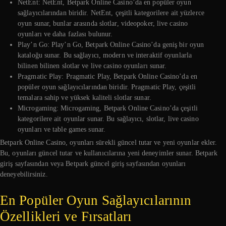
NetEnt: NetEnt, Betpark Online Casino’da en popüler oyun
sağlayıcılarından biridir. NetEnt, çeşitli kategorilere ait yüzlerce
oyun sunar, bunlar arasında slotlar, videopoker, live casino
oyunları ve daha fazlası bulunur.
Play’n Go: Play’n Go, Betpark Online Casino’da geniş bir oyun
kataloğu sunar. Bu sağlayıcı, modern ve interaktif oyunlarla
bilinen bilinen slotlar ve live casino oyunları sunar.
Pragmatic Play: Pragmatic Play, Betpark Online Casino’da en
popüler oyun sağlayıcılarından biridir. Pragmatic Play, çeşitli
temalara sahip ve yüksek kaliteli slotlar sunar.
Microgaming: Microgaming, Betpark Online Casino’da çeşitli
kategorilere ait oyunlar sunar. Bu sağlayıcı, slotlar, live casino
oyunları ve table games sunar.
Betpark Online Casino, oyunları sürekli güncel tutar ve yeni oyunlar ekler.
Bu, oyunları güncel tutar ve kullanıcılarına yeni deneyimler sunar. Betpark
giriş sayfasından veya Betpark güncel giriş sayfasından oyunları
deneyebilirsiniz.
En Popüler Oyun Sağlayıcılarının
Özellikleri ve Fırsatları