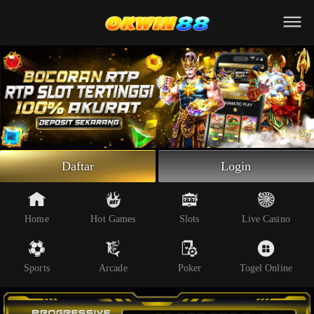
Beranda
Slot Online
Live Casino
Sportsbook
Arcade
Togel Online
Daftar
Login
Poker
Whatsapp
Home
Hot Games
Slots
Live Casino
Telegram
Sports
Arcade
Poker
Togel Online
Livechat