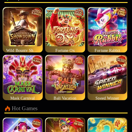
Wild Bounty Showdown
Fortune Ox
Fortune Rabbit
Mask Carnival
Bali Vacation
Speed Winner
Hot Games