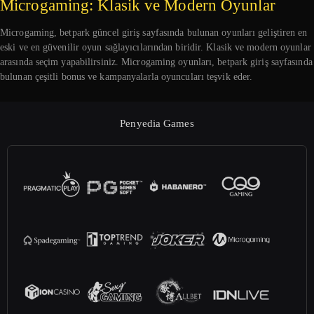
Microgaming: Klasik ve Modern Oyunlar
Microgaming, betpark güncel giriş sayfasında bulunan oyunları geliştiren en
eski ve en güvenilir oyun sağlayıcılarından biridir. Klasik ve modern oyunlar
arasında seçim yapabilirsiniz. Microgaming oyunları, betpark giriş sayfasında
bulunan çeşitli bonus ve kampanyalarla oyuncuları teşvik eder.
Penyedia Games