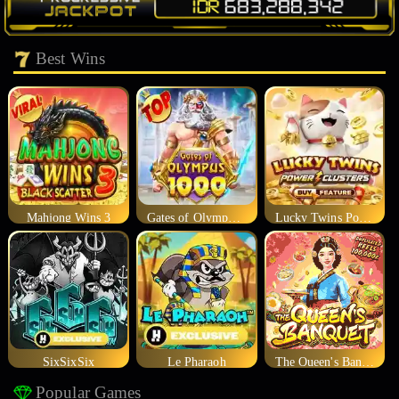
Best Wins
Mahjong Wins 3
Gates of Olympus 1000
Lucky Twins Power Clusters
SixSixSix
Le Pharaoh
The Queen's Banquet
Popular Games