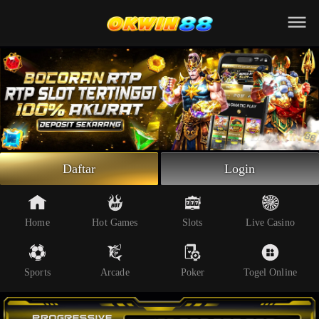
Beranda
Slot Online
Live Casino
Sportsbook
Arcade
Togel Online
Daftar
Login
Poker
Whatsapp
Home
Hot Games
Slots
Live Casino
Telegram
Sports
Arcade
Poker
Togel Online
Livechat