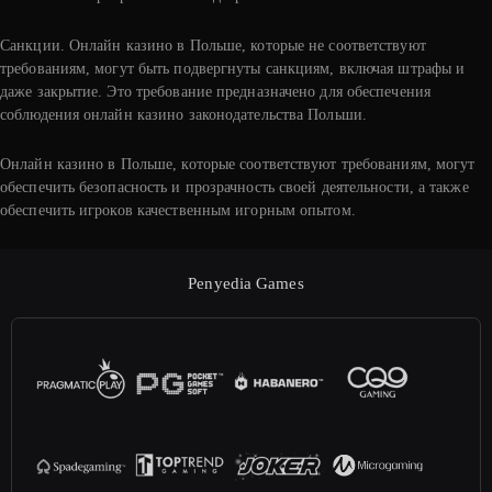
Санкции. Онлайн казино в Польше, которые не соответствуют
требованиям, могут быть подвергнуты санкциям, включая штрафы и
даже закрытие. Это требование предназначено для обеспечения
соблюдения онлайн казино законодательства Польши.
Онлайн казино в Польше, которые соответствуют требованиям, могут
обеспечить безопасность и прозрачность своей деятельности, а также
обеспечить игроков качественным игорным опытом.
Penyedia Games