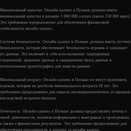
Минимальный капитал. Онлайн казино в Польше должны иметь
минимальный капитал в размере 1 000 000 злотых (около 250 000 евро).
Это требование предназначено для обеспечения финансовой
стабильности онлайн казино.
Система безопасности. Онлайн казино в Польше должны иметь систему
безопасности, которая обеспечивает безопасность игроков и защищает
их данные. Это включает в себя использование защищенных
соединений, хранение данных в защищенных базах данных и
использование криптографии для защиты данных.
Минимальный возраст. Онлайн казино в Польше не могут принимать
игроков, которые не достигли минимального возраста 18 лет. Это
требование предназначено для защиты несовершеннолетних от вредных
последствий игорного бизнеса.
Отчетность. Онлайн казино в Польше должны предоставлять отчеты о
своей деятельности, включая информацию о выигрышах и проигрышах,
а также о финансовых результатах. Это требование предназначено для
обеспечения прозрачности и надзора за онлайн казино.