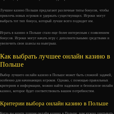
Лучшие казино Польши предлагают различные типы бонусов, чтобы
привлечь новых игроков и удержать существующих. Игроки могут
выбрать тот тип бонуса, который лучше всего подходит им.
Играть в казино в Польше стало еще более интересным с появлением
бонусов. Игроки могут начать игру с дополнительными средствами и
увеличить свои шансы на выигрыш.
Как выбрать лучшее онлайн казино в
Польше
Выбор лучшего онлайн казино в Польше может быть сложной задачей,
особенно для начинающих игроков. Однако, с помощью правильных
критериев и информации, можно найти надежное и безопасное онлайн
казино, которое будет соответствовать вашим потребностям.
Критерии выбора онлайн казино в Польше
Когда вы ищете лучшее онлайн казино в Польше, вам нужно учитывать