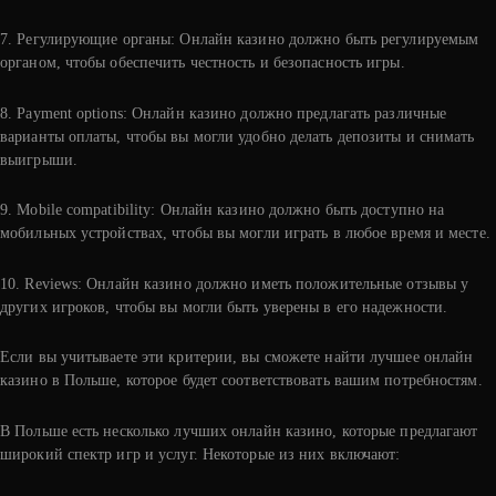
7. Регулирующие органы: Онлайн казино должно быть регулируемым
органом, чтобы обеспечить честность и безопасность игры.
8. Payment options: Онлайн казино должно предлагать различные
варианты оплаты, чтобы вы могли удобно делать депозиты и снимать
выигрыши.
9. Mobile compatibility: Онлайн казино должно быть доступно на
мобильных устройствах, чтобы вы могли играть в любое время и месте.
10. Reviews: Онлайн казино должно иметь положительные отзывы у
других игроков, чтобы вы могли быть уверены в его надежности.
Если вы учитываете эти критерии, вы сможете найти лучшее онлайн
казино в Польше, которое будет соответствовать вашим потребностям.
В Польше есть несколько лучших онлайн казино, которые предлагают
широкий спектр игр и услуг. Некоторые из них включают: