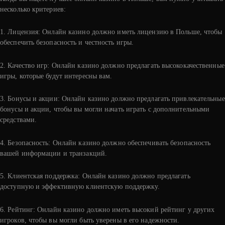
несколько критериев:
1. Лицензия: Онлайн казино должно иметь лицензию в Польше, чтобы
обеспечить безопасность и честность игры.
2. Качество игр: Онлайн казино должно предлагать высококачественные
игры, которые будут интересны вам.
3. Бонусы и акции: Онлайн казино должно предлагать привлекательные
бонусы и акции, чтобы вы могли начать играть с дополнительными
средствами.
4. Безопасность: Онлайн казино должно обеспечивать безопасность
вашей информации и транзакций.
5. Клиентская поддержка: Онлайн казино должно предлагать
доступную и эффективную клиентскую поддержку.
6. Рейтинг: Онлайн казино должно иметь высокий рейтинг у других
игроков, чтобы вы могли быть уверены в его надежности.